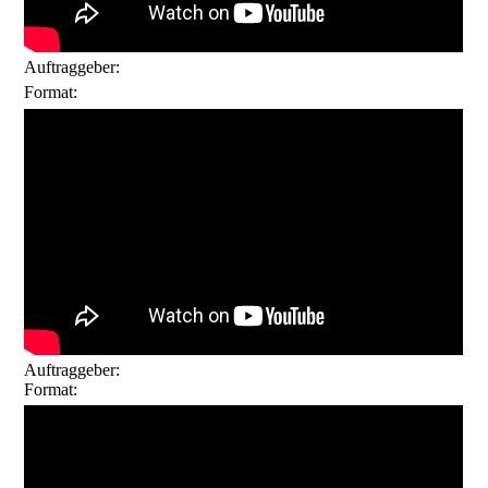
Auftraggeber:
Blumen Kuhn Floraldesign
Imagefilm
Format:
Auftraggeber:
Windsbacher Knabenchor
Format:
Imagefilm