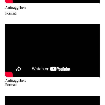
Abenteuerwald Enderndorf
Auftraggeber:
Imagefilm
Format:
Auftraggeber:
Niersberger Group
Format:
Projektfilm