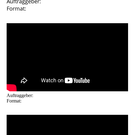
Auftraggeber:
Immobilien Sollmann & Zagel
Format:
Imagefilm
Auftraggeber:
Westbowl GmbH Nürnberg
Format:
Imagefilm