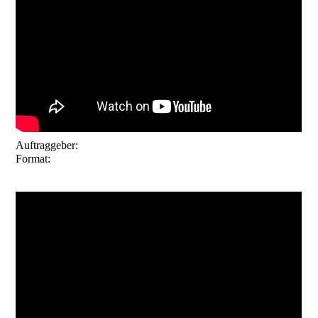
Gymnasium Roth
Auftraggeber:
Format:
Imagefilm